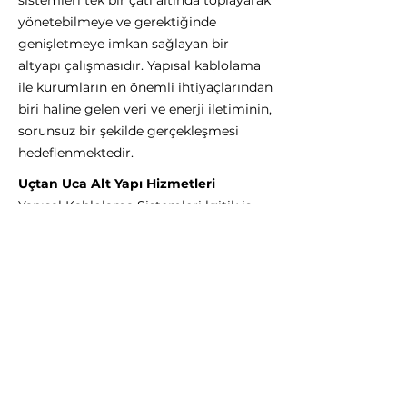
sistemleri tek bir çatı altında toplayarak
yönetebilmeye ve gerektiğinde
genişletmeye imkan sağlayan bir
altyapı çalışmasıdır. Yapısal kablolama
ile kurumların en önemli ihtiyaçlarından
biri haline gelen veri ve enerji iletiminin,
sorunsuz bir şekilde gerçekleşmesi
hedeflenmektedir.
Uçtan Uca Alt Yapı Hizmetleri
Yapısal Kablolama Sistemleri kritik iş
uygulamalarının üzerinde çalıştığı
network sisteminin en uzun süre
kullanılan parçasıdır. Network
sistemlerinin kablolama alt yapısı kadar
uzun kullanılan başka hiç bir elemanı
yoktur. Bu denli önemli olan kablolama
alt yapısı kurumların toplam network
yatırımlarının %2'sini oluştururken,
karşılaştığımız network problemlerinin